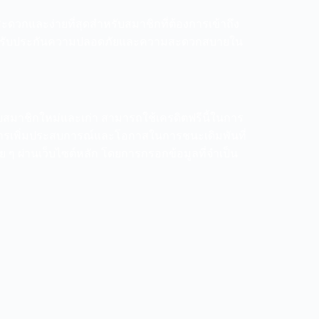
ี่สะดวกและง่ายที่สุดสำหรับสมาชิกที่ต้องการเข้าถึง
วเตอร์ รับประกันความปลอดภัยและความสะดวกสบายใน
ับสมาชิกใหม่และเก่า สามารถใช้เครดิตฟรีนี้ในการ
ในการเพิ่มประสบการณ์และโอกาสในการชนะเดิมพันที่
ๆ ผ่านเว็บไซต์หลัก โดยการกรอกข้อมูลที่จำเป็น