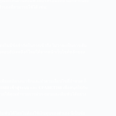
ุณจะเล่นผ่านคอมพิวเตอร์หรือมือถือ นอกจากนี้ยัง
สำรองที่สามารถใช้ได้ เช่น:
โดยไม่มีข้อจำกัดในการเข้าถึง ไม่ว่าจะเป็นการเดิม
จสอบอัปเดตลิงก์ใหม่ได้จากหน้าเว็บไซต์หลักของ
เอง เพียงสมัครสมาชิกและทำตามเงื่อนไขที่กำหนด ก็
t1688 เข้าสู่ระบบ
และ
UFABET168
เพื่อสนุกไปกับ
ช่วยให้คุณทำรายการฝาก-ถอนและเดิมพันได้อย่าง
นได้โดยไม่ต้องใช้เงินทุนของตัวเอง นี่เป็นข้อ