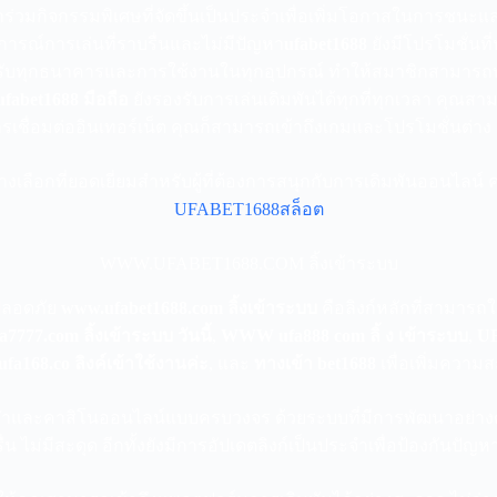
่วมกิจกรรมพิเศษที่จัดขึ้นเป็นประจำเพื่อเพิ่มโอกาสในการชนะและ
การณ์การเล่นที่ราบรื่นและไม่มีปัญหา
ufabet1688
ยังมีโปรโมชั่นท
รองรับทุกธนาคารและการใช้งานในทุกอุปกรณ์ ทำให้สมาชิกสามารถ
ufabet1688 มือถือ
ยังรองรับการเล่นเดิมพันได้ทุกที่ทุกเวลา คุณสา
ีการเชื่อมต่ออินเทอร์เน็ต คุณก็สามารถเข้าถึงเกมและโปรโมชั่นต่า
างเลือกที่ยอดเยี่ยมสำหรับผู้ที่ต้องการสนุกกับการเดิมพันออนไลน์
UFABET1688สล็อต
WWW.UFABET1688.COM ลิ้งเข้าระบบ
ปลอดภัย
www.ufabet1688.com
ลิ้งเข้าระบบ
คือลิงก์หลักที่สามารถใ
a7777.com
ลิ้งเข้าระบบ วันนี้
,
WWW ufa888 com ลิ้ ง เข้าระบบ
,
UF
fa168.co
ลิงค์เข้าใช้งานค่ะ
, และ
ทางเข้า bet1688
เพื่อเพิ่มความ
นกีฬาและคาสิโนออนไลน์แบบครบวงจร ด้วยระบบที่มีการพัฒนาอย่างต
่น ไม่มีสะดุด อีกทั้งยังมีการอัปเดตลิงก์เป็นประจำเพื่อป้องกันปัญหา