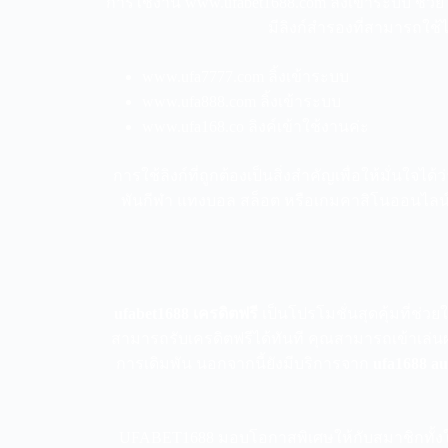
การใช้งาน
www.ufabet1688.com
ลิ้งเข้าระบบ ช่ว
มีลิงก์สำรองที่สามารถใช้ไ
www.ufa7777.com
ลิ้งเข้าระบบ
www.ufa888.com
ลิ้งเข้าระบบ
www.ufa168.co
ลิงค์เข้าใช้งานค่ะ
การใช้ลิงก์ที่ถูกต้องเป็นสิ่งสำคัญเพื่อให้มั่นใ
พันกีฬา แทงบอล สล็อต หรือเกมคาสิโนออนไลน์ ผ
ufabet1688 เครดิตฟรี
เป็นโปรโมชั่นสุดคุ้มที่ช่ว
สามารถรับเครดิตฟรีได้ทันที คุณสามารถเข้าเล่น
การเดิมพัน นอกจากนี้ยังมีบริการจาก
ufa1688 au
UFABET1688 มอบโอกาสพิเศษให้กับสมาชิกทั้งใหม