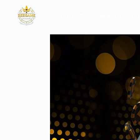
ZEEGAME168
ทดลองเล่น
โปร