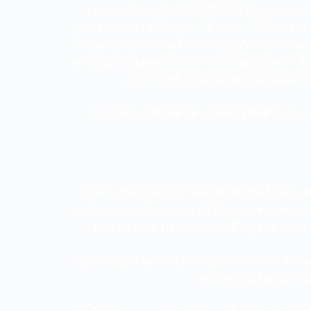
นอกจากนี้ สมาชิก UFABET1688 ยังสามารถเข้าร
บริการตลอด 24 ชั่วโมงช่วยให้สมาชิกได้รับประสบ
โมชั่นฝาก-ถอนที่รวดเร็ว ผ่านระบบอัตโนมัติที่
ความปลอดภัยทุกครั้งที่ทำการฝากถอน
นอกจากนี้
อยู่ที่บ้านหรือกำลังเดินทาง เพียงแค่ม
การเข้าร่วม
MEMBER UFABET1688
จึงเป็นท
หากคุณกำลังมองหาทางเข้าเดิมพันที่เสถียรและ
คุณยังสามารถเข้าเล่นผ่านลิงก์สำรอง เช่น
www.uf
UFABET123
,
UFABET365 เข้าสู่ระบบ
,
www.u
เป็นทางเข้าหลักที่ให้บริการผู้เล่นในการเดิมพั
เข้าใช้งานได้อย่างราบรื