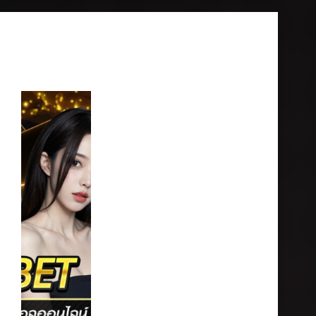
บริการ
UFABET 1688