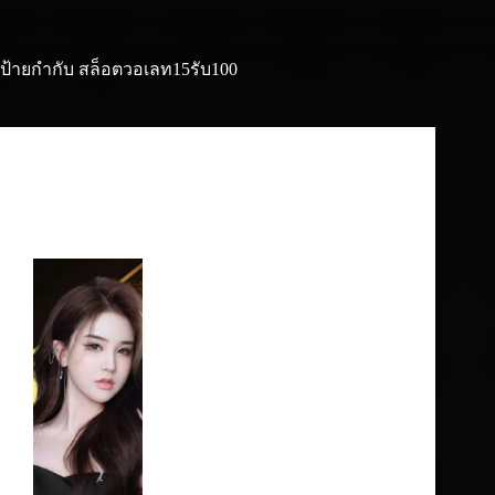
ป้ายกำกับ
สล็อตวอเลท15รับ100
zeegame
เข้าสู่
ระบบ
เล่นง่าย
บริการ
สมัคร
สมาชิก
สูตรบาคาร่าฟรี UFA191
ฟรี
รองรับ
ทุก
อุปกรณ์
ZEEGAME168
ทดลองเล่นPG
SLOT มือถือ
PGSLOT เว็บ
ตรง เข้าสู่
ระบบ พีจี