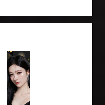
สมัครสมาชิก เข้าสู่ระบบ สมัครUFABET1688…
ZEEGAME168
3 กุมภาพันธ์ 2025
บริการ
ทางเข้า UFABET1688 ทางเข้า