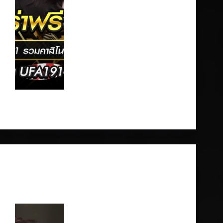
สล็อต AUTO
ZEEGAME168
เว็บ สล็อต ฝาก
ถอน true wallet
เว็บ ตรง ปั่น
สล็อต168
ZEEGAME168.COM
สมัครสมาชิก เข้าสู่ระบบ สูตรบาคาร่าฟรี …
เว็บสล็อตPG เว็บตรง
ZEEGAME168
4 กุมภาพันธ์ 2025
ฝาก 10รับ100 ล่าสุด
ระบบ AUTO 2025
ZEEGAME168ทาง
เข้า สล็อต PG เข้า
บริการ
สู่ระบบ สมัคร
สมาชิก ฝาก-ถอน
UFA191สล็อต
wallet โปรโมชั่น
ZEEGAME168เข้า