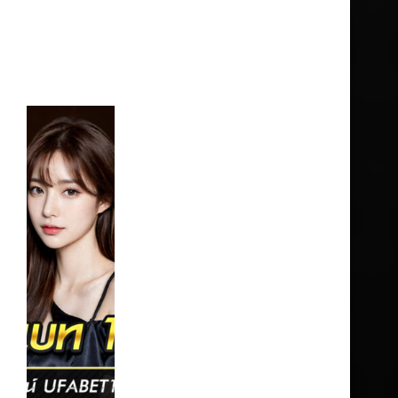
บริการ
ยูฟ่าเบท 1688