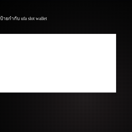
ป้ายกำกับ
ufa slot wallet
zeegame
เข้าสู่
ระบบ
เล่นง่าย
สล็อตPG
สมัคร
สมาชิก
ทางเข้า ufa slot wallet ล่าสุด รองรับมือถือ
ฟรี
รองรับ
ทางเข้า ufa slot wallet ล่าสุด รองรับมื…
ทุก
ZEEGAME168
21 กรกฎาคม 2025
อุปกรณ์
ZEEGAME168
ทดลองเล่นPG
SLOT มือถือ
PGSLOT เว็บ
ตรง เข้าสู่
ระบบ พีจี