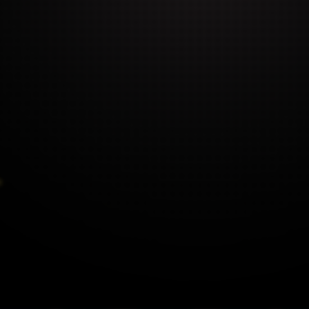
สล็อต AUTO
ZEEGAME168
เว็บ สล็อต ฝาก
ถอน true wallet
เว็บ ตรง ปั่น
สล็อต168
ZEEGAME168.COM
เว็บสล็อตPG เว็บตรง
ฝาก 10รับ100 ล่าสุด
ระบบ AUTO 2025
ZEEGAME168ทาง
เข้า สล็อต PG เข้า
สู่ระบบ สมัคร
สมาชิก ฝาก-ถอน
wallet โปรโมชั่น
ZEEGAME168เข้า