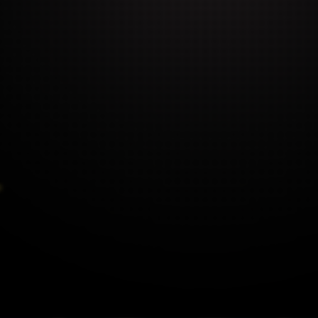
สล็อต AUTO
ZEEGAME168
เว็บ สล็อต ฝาก
ถอน true wallet
เว็บ ตรง ปั่น
สล็อต168
ZEEGAME168.COM
เว็บสล็อตPG เว็บตรง
ฝาก 10รับ100 ล่าสุด
ระบบ AUTO 2025
ZEEGAME168ทาง
เข้า สล็อต PG เข้า
สู่ระบบ สมัคร
สมาชิก ฝาก-ถอน
wallet โปรโมชั่น
ZEEGAME168เข้า