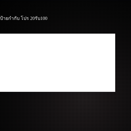
ป้ายกำกับ
โปร 20รับ100
zeegame
เข้าสู่
ระบบ
เล่นง่าย
สล็อตPG
สมัคร
สมาชิก
สมัคร pg slot โปร 20รับ100 สมาชิกใหม่
ฟรี
รองรับ
สมัคร pg slot โปร 20รับ100 สมาชิกใหม่ ส…
ทุก
ZEEGAME168
13 กรกฎาคม 2025
อุปกรณ์
ZEEGAME168
ทดลองเล่นPG
SLOT มือถือ
PGSLOT เว็บ
ตรง เข้าสู่
ระบบ พีจี