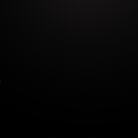
สล็อต AUTO
ZEEGAME168
เว็บ สล็อต ฝาก
ถอน true wallet
เว็บ ตรง ปั่น
สล็อต168
ZEEGAME168.COM
เว็บสล็อตPG เว็บตรง
ฝาก 10รับ100 ล่าสุด
ระบบ AUTO 2025
ZEEGAME168ทาง
เข้า สล็อต PG เข้า
สู่ระบบ สมัคร
สมาชิก ฝาก-ถอน
wallet โปรโมชั่น
ZEEGAME168เข้า