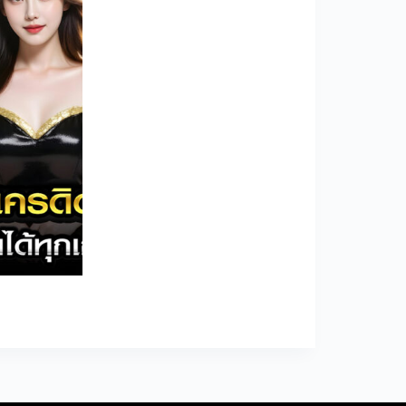
รวมโปรแจกเครดิตฟรี รับง่าย ไม่มีเงื่อนไ…
ZEEGAME168
24 พฤษภาคม 2025