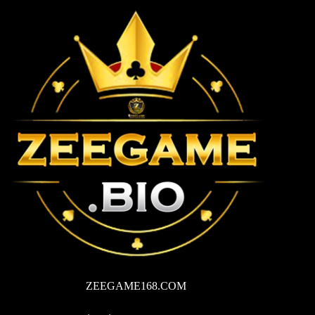
ZEEGAME168.COM