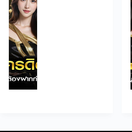
รับเลย เครดิตฟรี 50 ยืนยันเบอร์ ล่าสุด …
ZEEGAME168
24 พฤษภาคม 2025