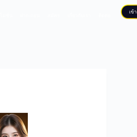
เข้
โมชั่น
ฝาก-ถอน
สมัคร
เกี่ยวกับเรา
ติดต่อ
เครดิตฟรี
รวมโปรแจกเครดิตฟรี รับง่าย ไม่มีเงื่อนไข เล่น
ได้ทุกเกม ถอนได้จริง