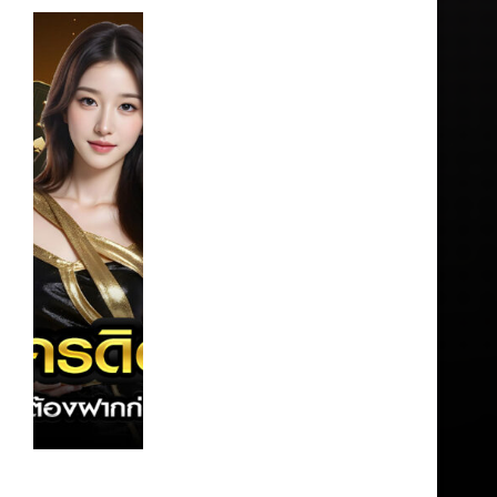
สู่ระบบ สมัคร
สมาชิก ฝาก-ถอน
wallet โปรโมชั่น
ติดต่อ
สมัคร
สล็อตPG ที่
ZEEGAME168
เว็บตรง ไม่มี
ขั้นต่ํา แตกง่าย
PG ทรูวอลเลท
(true wallet)
เกี่ยว
กับ
เรา
โปรโมชั่นยอด
นิยม
รับเลย เครดิตฟรี 50 ยืนยันเบอร์ ล่าสุด …
ZEEGAME168
ZEEGAME168
24 พฤษภาคม 2025