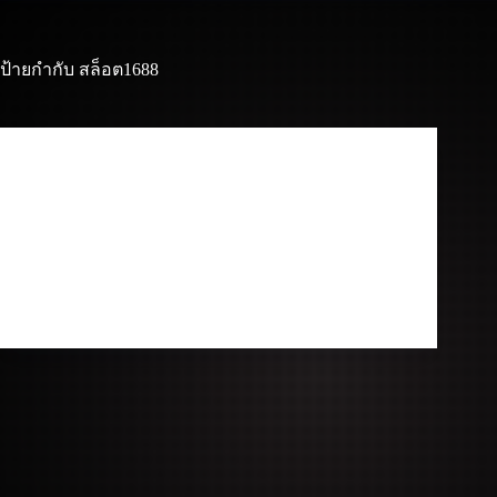
ป้ายกำกับ
สล็อต1688
zeegame
เข้าสู่
ระบบ
เล่นง่าย
สล็อตPG
สมัคร
สมาชิก
รวมเกม สล็อต1688 แตกบ่อย แจ็คพอตใหญ่
ฟรี
รองรับ
รวมเกม สล็อต1688 แตกบ่อย แจ็คพอตใหญ่ สม…
ทุก
ZEEGAME168
10 สิงหาคม 2025
อุปกรณ์
ZEEGAME168
ทดลองเล่นPG
SLOT มือถือ
PGSLOT เว็บ
ตรง เข้าสู่
ระบบ พีจี