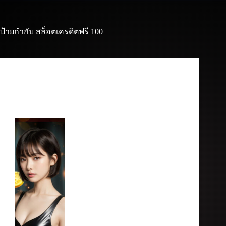
ป้ายกำกับ
สล็อตเครดิตฟรี 100
zeegame
เข้าสู่
ระบบ
เล่นง่าย
สล็อตPG
สมัคร
สมาชิก
วิธีเล่นสล็อต 239 slot ให้แจ็คพอตแตกไว
ฟรี
รองรับ
ทุก
อุปกรณ์
ZEEGAME168
ทดลองเล่นPG
SLOT มือถือ
PGSLOT เว็บ
ตรง เข้าสู่
ระบบ พีจี