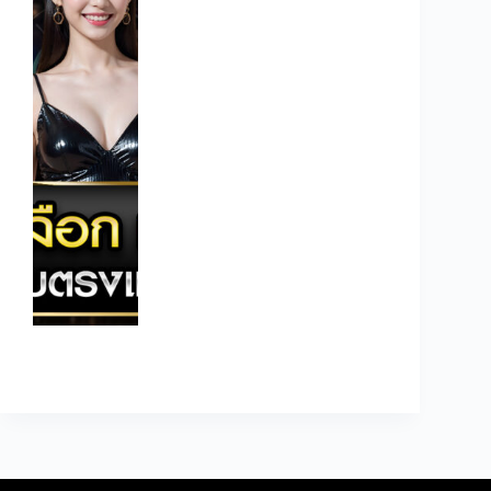
ทำไมต้องเลือก ทางเข้าสโบ จากเว็บตรงเท่า…
ZEEGAME168
29 พฤษภาคม 2025