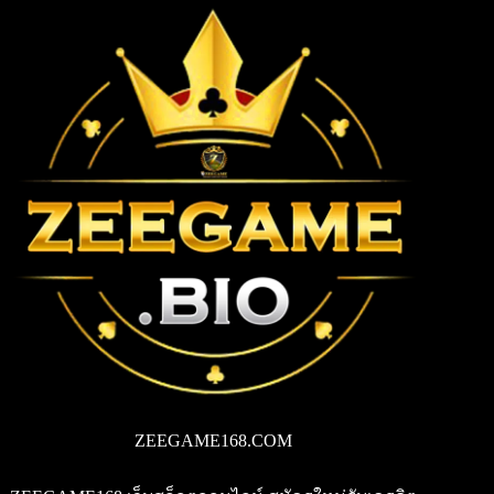
ZEEGAME168.COM