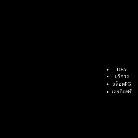
UFA
บริการ
สล็อตPG
เครดิตฟรี