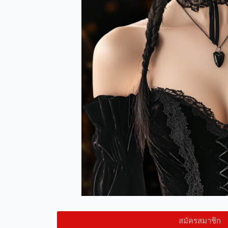
สมัครสมาชิก