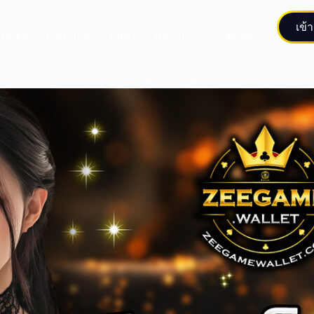
เข้
โมชั่น
ฝาก-ถอน
สมัคร
เกี่ยวกับเรา
ติดต่อ
skyking สล็อตเว็บตรง