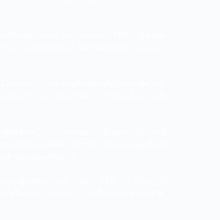
ารเงินได้อย่างสะดวกสบายและมั่นใจได้ว่าเงินของ
กการชนะเกมสล็อตได้ทันที โดยไม่ต้องรอนาน และยัง
้เล่น โดยเฉพาะโบนัสต้อนรับที่มอบให้กับสมาชิกใหม่
ทำให้ผู้เล่นมีโอกาสทำกำไรจากการเล่นสล็อตมากขึ้น
คัญที่สุดในกระบวนการเล่นเกมสล็อตออนไลน์ การมี
รักษาอย่างปลอดภัยจากการเข้าถึงของบุคคลที่ไม่ได้
บรื่นและปลอดภัยที่สุด
ุนวงล้อที่สามารถนำไปสู่การได้รับรางวัลใหญ่ ซึ่ง
มปลอดภัยในการทำธุรกรรม ไปจนถึงความหลากหลาย