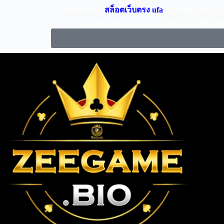
โดยรวมแล้ว
สล็อตเว็บตรง ufa
คือเว็บสล็อตออนไ
มั่นคง และโอกาสในการทำกำไรที่สูง ดังน