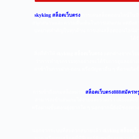
skyking สล็อตเว็บตรง
การเล่นสล็อตออนไลน์ในปัจจ
สนุกสนานและความตื่นเต้นในการเล่นเกม แต่ยังส
บทบาทสำคัญในทุกด้าน การเล่นสล็อตออนไลน์ผ่านเว
ได้
สิ่งที่ทำให้
skyking สล็อตเว็บตรง
แตกต่างจากเว็บสล
ว่าการทำธุรกรรมทุกอย่างจะได้รับการดูแลอย่าง
ล่าช้าในการฝาก-ถอน หรือปัญหาอื่น ๆ ที่อาจเกิ
การเข้าถึงเกมสล็อตผ่าน
สล็อตเว็บตรง888สมัครทร
สามารถเข้าเล่นเกมได้ง่ายและรวดเร็ว เพียงแค่เข
หรือผ่านขั้นตอนยุ่งยากใด ๆ นอกจากนี้ยังมีช่องทาง
นอกจากระบบที่สะดวกสบายแล้ว
skyking สล็อตเว็
มาก หรือเกมสล็อตที่มีฟีเจอร์พิเศษที่มอบความต