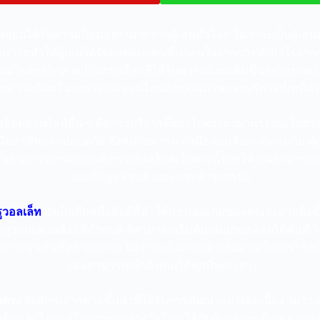
ุบันได้รับความนิยมอย่างมากจากผู้เล่นทั่วโลก ไม่ว่าจะเป็นผู้เล่
ามารถทำให้ผู้เล่นได้รับผลตอบแทนที่น่าสนใจจากการทำกำไรจากกา
็บตรงก็กลายเป็นทางเลือกที่ได้รับความนิยมเพิ่มขึ้นอย่างรวดเร็ว
รับความนิยมในวงการเกมออนไลน์ด้วยคุณภาพและบริการที่เหนือร
็อตออนไลน์อื่น ๆ คือการบริการที่ตรงไปตรงมาผ่านระบบเว็บตรง ที่
มืออาชีพและปลอดภัย ซึ่งหมายความว่าเมื่อคุณเลือกเล่นเกมกับ
sk
ดขึ้นจากการผ่านเอเย่นต์ การเล่นสล็อตเว็บตรงนี้ช่วยให้คุณสามา
ของข้อมูลส่วนตัวและการทำธุรกรรม
ูวอลเล็ท
ยังเป็นอีกหนึ่งข้อดีที่ทำให้การเล่นเกมของคุณสะดวกยิ่งขึ้
้าสู่ระบบผ่านลิงก์ที่กำหนด ก็สามารถเริ่มต้นเล่นเกมสล็อตได้ทัน
การเข้าเล่นที่หลากหลาย ไม่ว่าจะเป็นการเข้าเล่นผ่านเว็บเบราว์เซอร
เล่นสามารถเข้าถึงเกมได้ทุกที่ทุกเวลา
บตรง
ยังมีเกมจากค่ายชั้นนำที่ได้รับการพัฒนาอย่างต่อเนื่อง ไม่ว
ื่นเต้นและโอกาสในการชนะรางวัลใหญ่ให้กับผู้เล่น การมีเกมจาก