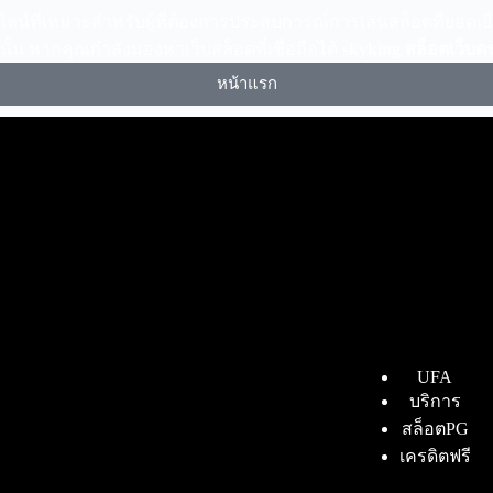
ลน์ที่เหมาะสำหรับผู้ที่ต้องการประสบการณ์การเล่นสล็อตที่ยอดเยี่
ั้น หากคุณกำลังมองหาเว็บสล็อตที่เชื่อถือได้
skyking สล็อตเว็บต
หน้าแรก
UFA
บริการ
สล็อตPG
เครดิตฟรี