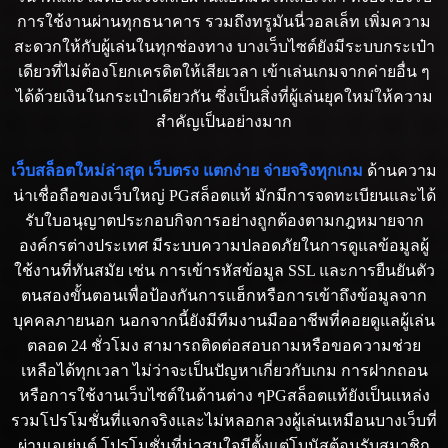
การใช้งานผ่านทุกธนาคาร รวมถึงทรูมันนี่วอลเล็ท เพิ่มความ
สะดวกให้กับผู้เล่นในทุกช่องทาง บางเว็บไซต์ยังมีระบบกระเป๋า
เดียวที่ไม่ต้องโยกเครดิตให้เสียเวลา เข้าเล่นเกมจากค่ายอื่น ๆ
ได้ด้วยเงินในกระเป๋าเดียวกัน ซึ่งเป็นสิ่งที่ผู้เล่นยุคใหม่ให้ความ
สำคัญเป็นอย่างมาก
เว็บสล็อตใหม่ล่าสุด เว็บตรง แตกง่าย จ่ายจริงทุกเกม
ด้านความ
น่าเชื่อถือของเว็บใหญ่ PGสล็อตแท้ มักมีการจดทะเบียนและได้
รับใบอนุญาตประกอบกิจการอย่างถูกต้องตามกฎหมายจาก
องค์กรต่างประเทศ มีระบบความปลอดภัยในการดูแลข้อมูลผู้
ใช้งานที่ทันสมัย เช่น การเข้ารหัสข้อมูล SSL และการยืนยันตัว
ตนสองขั้นตอนเพื่อป้องกันการแฮ็กหรือการเข้าถึงข้อมูลจาก
บุคคลภายนอก นอกจากนี้ยังมีทีมงานมืออาชีพที่คอยดูแลผู้เล่น
ตลอด 24 ชั่วโมง สามารถติดต่อสอบถามหรือขอความช่วย
เหลือได้ทุกเวลา ไม่ว่าจะเป็นปัญหาเกี่ยวกับเกม การฝากถอน
หรือการใช้งานเว็บไซต์ในด้านต่าง ๆPGสล็อตแท้ยังเป็นแหล่ง
รวมโปรโมชั่นที่แจกจริงและไม่หลอกลวงผู้เล่นเหมือนบางเว็บที่
ผ่านเอเย่นต์ โปรโมชั่นที่น่าสนใจมีตั้งแต่โบนัสต้อนรับสมาชิก