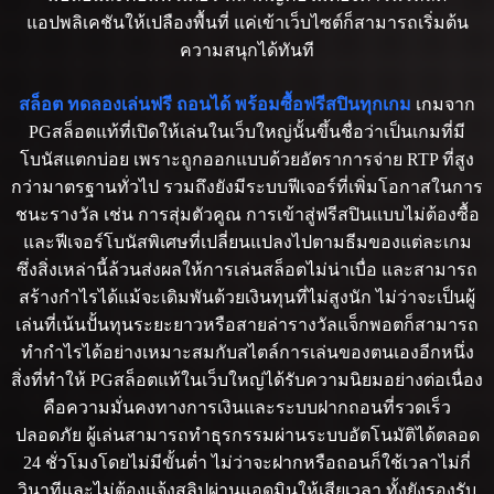
สู่ระบบ สมัคร
แอปพลิเคชันให้เปลืองพื้นที่ แค่เข้าเว็บไซต์ก็สามารถเริ่มต้น
สมาชิก ฝาก-ถอน
ความสนุกได้ทันที
wallet โปรโมชั่น
ติดต่อ
สล็อต ทดลองเล่นฟรี ถอนได้ พร้อมซื้อฟรีสปินทุกเกม
เกมจาก
PGสล็อตแท้ที่เปิดให้เล่นในเว็บใหญ่นั้นขึ้นชื่อว่าเป็นเกมที่มี
สมัคร
โบนัสแตกบ่อย เพราะถูกออกแบบด้วยอัตราการจ่าย RTP ที่สูง
สล็อตPG ที่
ZEEGAME168
กว่ามาตรฐานทั่วไป รวมถึงยังมีระบบฟีเจอร์ที่เพิ่มโอกาสในการ
เว็บตรง ไม่มี
ชนะรางวัล เช่น การสุ่มตัวคูณ การเข้าสู่ฟรีสปินแบบไม่ต้องซื้อ
ขั้นต่ํา แตกง่าย
และฟีเจอร์โบนัสพิเศษที่เปลี่ยนแปลงไปตามธีมของแต่ละเกม
PG ทรูวอลเลท
ซึ่งสิ่งเหล่านี้ล้วนส่งผลให้การเล่นสล็อตไม่น่าเบื่อ และสามารถ
(true wallet)
สร้างกำไรได้แม้จะเดิมพันด้วยเงินทุนที่ไม่สูงนัก ไม่ว่าจะเป็นผู้
เกี่ยว
เล่นที่เน้นปั้นทุนระยะยาวหรือสายล่ารางวัลแจ็กพอตก็สามารถ
กับ
ทำกำไรได้อย่างเหมาะสมกับสไตล์การเล่นของตนเองอีกหนึ่ง
เรา
สิ่งที่ทำให้ PGสล็อตแท้ในเว็บใหญ่ได้รับความนิยมอย่างต่อเนื่อง
คือความมั่นคงทางการเงินและระบบฝากถอนที่รวดเร็ว
โปรโมชั่นยอด
ปลอดภัย ผู้เล่นสามารถทำธุรกรรมผ่านระบบอัตโนมัติได้ตลอด
นิยม
24 ชั่วโมงโดยไม่มีขั้นต่ำ ไม่ว่าจะฝากหรือถอนก็ใช้เวลาไม่กี่
ZEEGAME168
วินาทีและไม่ต้องแจ้งสลิปผ่านแอดมินให้เสียเวลา ทั้งยังรองรับ