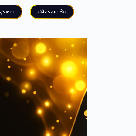
าสู่ระบบ
สมัครสมาชิก