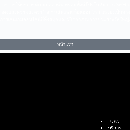
การให้บริการที่เป็นมืออาชีพ พร้อมทั้งมีโปรโมชั่นและสิทธิพิเศษ
มั่นคงและความสะดวกในการเล่นเกมสล็อตออนไลน์ และยังเป็นทางเลือ
การเล่นเกมออนไลน์ที่ทั้งสนุกและมีโอกาสในการชนะรางวัลใหญ่
หน้าแรก
UFA
บริการ