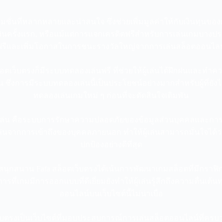
ชั่นที่หลากหลายและน่าสนใจ ซึ่งช่วยเพิ่มมูลค่าให้กับเงินทุนของผ
ินครั้งแรก, หรือแม้แต่การแจกเครดิตฟรีสำหรับการเล่นเกมบางประเภท
ฟรีและเพิ่มโอกาสในการชนะรางวัลใหญ่จากการเล่นสล็อตออนไลน
สล็อตเว็บตรงก็มีระบบทดลองเล่นฟรี ที่ช่วยให้ผู้เล่นได้ฝึกฝนและทำ
่น ซึ่งการมีระบบทดลองเล่นนี้เป็นประโยชน์อย่างมากสำหรับผู้ที่ยังไ
ทดลองเล่นเกมใหม่ ๆ ก่อนที่จะตัดสินใจเดิมพัน
ับผู้เล่น คือระบบการรักษาความปลอดภัยของข้อมูลส่วนบุคคลและก
ู้เล่นจากการเข้าถึงของบุคคลภายนอก ทำให้ผู้เล่นสามารถมั่นใจได้ว
ปกป้องอย่างดีที่สุด
ุกสนาน Fafa สล็อตเว็บตรงได้เน้นการพัฒนาเกมสล็อตที่มีกราฟิกสว
ที่เกมมีการออกแบบที่ดีเยี่ยมยังทำให้ผู้เล่นรู้สึกถึงความตื่นเต้นทุก
ออนไลน์บนเว็บไซต์นี้ไม่น่าเบื่อ
เว็บตรงเป็นเว็บไซต์ที่มอบประสบการณ์การเล่นสล็อตออนไลน์ที่ครบ