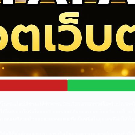
ิโนออนไลน์ที่กำลังได้รับความนิยมในวงการเกมสล็อตในประเทศไท
นใจได้ในความโปร่งใสและความปลอดภัยของระบบ โดย Fafa สล็อตเว็บ
กถอนที่รวดเร็วและสะดวกสบาย ซึ่งเป็นหนึ่งในจุดเด่นที่ทำให้เว็บ
มีข้อดีที่สำคัญหลายประการ เริ่มต้นจากความสะดวกในการเข้าใช้งา