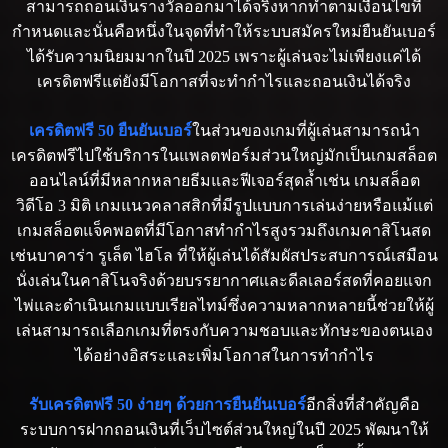
สามารถถอนเงินรางวัลออกมาได้จริงหากทำตามเงื่อนไขที่
กำหนดและนั่นคือหนึ่งในจุดที่ทำให้ระบบสมัครใหม่ยืนยันเบอร์
ได้รับความนิยมมากในปี 2025 เพราะผู้เล่นจะไม่เพียงแค่ได้
เครดิตฟรีแต่ยังมีโอกาสที่จะทำกำไรและถอนเงินได้จริง
เครดิตฟรี 50 ยืนยันเบอร์
ในส่วนของเกมที่ผู้เล่นสามารถนำ
เครดิตฟรีไปใช้บริการในแพลตฟอร์มส่วนใหญ่มักเป็นเกมสล็อต
ออนไลน์ที่มีหลากหลายธีมและฟีเจอร์สุดล้ำเช่น เกมสล็อต
วิดีโอ 3 มิติ เกมแนวคลาสสิกที่มีรูปแบบการเล่นง่ายหรือแม้แต่
เกมสล็อตแจ็คพอตที่มีโอกาสทำกำไรสูงรวมถึงเกมคาสิโนสด
เช่นบาคาร่า รูเล็ต ไฮโล ที่ให้ผู้เล่นได้สัมผัสประสบการณ์เสมือน
นั่งเล่นในคาสิโนจริงด้วยบรรยากาศและดีลเลอร์สดที่คอยแจก
ไพ่และดำเนินเกมแบบเรียลไทม์ซึ่งความหลากหลายนี้ช่วยให้ผู้
เล่นสามารถเลือกเกมที่ตรงกับความชอบและทักษะของตนเอง
ได้อย่างอิสระและเพิ่มโอกาสในการทำกำไร
รับเครดิตฟรี 50 ง่ายๆ ด้วยการยืนยันเบอร์
อีกสิ่งที่สำคัญคือ
ระบบการฝากถอนเงินที่เว็บไซต์ส่วนใหญ่ในปี 2025 พัฒนาให้