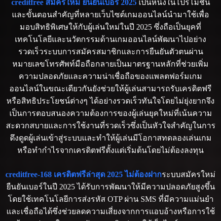
creditfree สมัครใหม่ ยืนยันเบอร์ 2025
เป็นหนึ่งในโปรโมชั่น
สล็อต AUTO
และขั้นตอนสำคัญที่หลายเว็บไซต์เกมออนไลน์นำมาใช้เพื่อ
ZEEGAME168
มอบสิทธิพิเศษให้กับผู้เล่นใหม่ในปี 2025 ซึ่งถือเป็นยุคที่
เว็บ สล็อต ฝาก
เทคโนโลยีและนวัตกรรมด้านเกมออนไลน์พัฒนาไปอย่าง
ถอน true wallet
รวดเร็วระบบการสมัครสมาชิกและการยืนยันตัวตนผ่าน
เว็บ ตรง ปั่น
หมายเลขโทรศัพท์มือถือกลายเป็นมาตรฐานหลักที่ช่วยเพิ่ม
สล็อต168
ความปลอดภัยและความน่าเชื่อถือของแพลตฟอร์มเกม
ออนไลน์ในขณะเดียวกันยังช่วยให้ผู้เล่นสามารถรับเครดิตฟรี
ZEEGAME168.COM
เว็บสล็อตPG เว็บตรง
หรือสิทธิประโยชน์ต่างๆ ได้อย่างรวดเร็วทันใจโดยไม่ยุ่งยากจึง
ฝาก 10รับ100 ล่าสุด
เป็นการตอบสนองความต้องการของผู้เล่นยุคใหม่ที่เน้นความ
ระบบ AUTO 2025
สะดวกสบายและการใช้งานที่รวดเร็วซึ่งเป็นหัวใจสำคัญในการ
ดึงดูดผู้เล่นเข้าสู่ระบบและทำให้ผู้เล่นมีโอกาสทดลองเล่นเกม
ZEEGAME168ทาง
หรือทำกำไรจากเครดิตฟรีตั้งแต่เริ่มต้นโดยไม่ต้องลงทุน
เข้า สล็อต PG เข้า
สู่ระบบ สมัคร
creditfree-168 เครดิตฟรีล่าสุด 2025 ไม่ต้องฝาก
ระบบสมัครใหม่
สมาชิก ฝาก-ถอน
ยืนยันเบอร์ในปี 2025 ได้รับการพัฒนาให้มีความปลอดภัยสูงขึ้น
wallet โปรโมชั่น
โดยใช้เทคโนโลยีการส่งรหัส OTP ผ่าน SMS ที่มีความแม่นยำ
ZEEGAME168เข้า
และเชื่อถือได้ซึ่งช่วยลดความเสี่ยงจากการแอบอ้างหรือการใช้