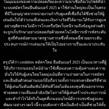
ในมุมมองของความปลอดภัยและความน่าเชื่อถือเว็บไซต์ที่นำ
ระบบสมัครใหม่ยืนยันเบอร์ 2025 มาใช้ส่วนใหญ่จะเป็นเว็บตรง
ที่มีใบอนุญาตจากหน่วยงานกำกับดูแลที่เชื่อถือได้ซึ่งช่วยให้ผู้
เล่นมั่นใจได้ว่าเกมที่เล่นและเงินรางวัลที่ได้มาจะได้รับการดูแล
อย่างยุติธรรมไม่มีการโกงหรือปิดเว็บหนีรวมถึงข้อมูลส่วนตัว
จะถูกเก็บรักษาอย่างปลอดภัยด้วยเทคโนโลยีการเข้ารหัสระดับ
สูงที่ทันสมัยตามมาตรฐานสากลซึ่งทั้งหมดนี้ช่วยยกระดับ
ประสบการณ์การเล่นเกมให้เป็นไปอย่างราบรื่นและน่าประทับ
ใจ
สรุปได้ว่า creditfree สมัครใหม่ ยืนยันเบอร์ 2025 เป็นแนวทางที่ผู้
ให้บริการเกมออนไลน์นำมาใช้เพื่อมอบความคุ้มค่าและความ
มั่นใจให้กับผู้เล่นใหม่โดยมุ่งเน้นที่ความง่ายดายในการสมัคร
และยืนยันตัวตนผ่านเบอร์มือถือรวมทั้งการแจกเครดิตฟรีที่ช่วย
ให้ผู้เล่นเริ่มต้นเดิมพันได้ทันทีโดยไม่ต้องลงทุนซึ่งนอกจากจะ
ช่วยลดความเสี่ยงแล้วยังเปิดโอกาสให้ผู้เล่นสร้างประสบการณ์
และทำกำไรได้จริงในยุคที่เกมออนไลน์มีการแข่งขันสูงและ
พัฒนาอย่างรวดเร็วนี้ระบบดังกล่าวจึงเป็นสิ่งจำเป็นที่ช่วยให้ทั้ง