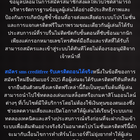
สู่ระบบ สมัคร
ข้อมูลปลอมในการสมัครสมาชิกส่งผลให้เว็บไซต์สามารถ
สมาชิก ฝาก-ถอน
บริหารจัดการฐานข้อมูลผู้เล่นได้อย่างมีประสิทธิภาพและ
wallet โปรโมชั่น
ป้องกันการเกิดบัญชีซ้ำซ้อนที่อาจส่งผลเสียต่อระบบโปรโมชั่น
และการแจกเครดิตฟรีในภาพรวมขณะเดียวกันผู้เล่นก็ได้รับ
ติดต่อ
ประสบการณ์ที่ราบรื่นไม่ติดขัดกับขั้นตอนที่ซับซ้อนมากนัก
สมัคร
เพียงแค่กรอกหมายเลขโทรศัพท์มือถือและรหัสที่ได้รับก็
สล็อตPG ที่
สามารถสมัครและเข้าสู่ระบบได้ทันทีโดยไม่ต้องรออนุมัติจาก
ZEEGAME168
เจ้าหน้าที่
เว็บตรง ไม่มี
ขั้นต่ํา แตกง่าย
สมัคร sms creditfree รับเครดิตถอนได้จริง
หนึ่งในข้อดีของการ
PG ทรูวอลเลท
สมัครใหม่ยืนยันเบอร์ 2025 คือผู้เล่นจะได้รับเครดิตฟรีทันทีหลัง
(true wallet)
จากยืนยันตัวตนซึ่งเครดิตฟรีเหล่านี้ถือเป็นทุนเริ่มต้นที่ผู้เล่น
เกี่ยว
สามารถนำไปใช้ทดลองเล่นเกมสล็อตหรือเกมคาสิโนออนไลน์
กับ
ต่างๆ ที่เว็บไซต์มีให้บริการโดยไม่ต้องใช้เงินทุนของตนเองซึ่ง
เรา
ช่วยลดความเสี่ยงและเปิดโอกาสให้ผู้เล่นได้เรียนรู้ระบบเกม
โปรโมชั่นยอด
ทดลองเทคนิคและสร้างประสบการณ์จริงก่อนที่จะฝากเงินเข้า
นิยม
ระบบเพื่อเดิมพันอย่างจริงจังในอนาคตโปรโมชั่นเครดิตฟรีนี้มัก
ZEEGAME168
จะมากับเงื่อนไขการทำเทิร์นโอเวอร์ที่ไม่ยุ่งยากทำให้ผู้เล่น