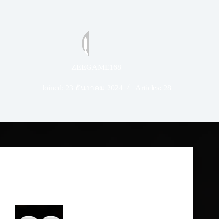
zeegame
เข้าสู่
ระบบ
ZEEGAME168
เล่นง่าย
สมัคร
Joined: 23 ธันวาคม 2024
Articles: 28
สมาชิก
ฟรี
รองรับ
ทุก
อุปกรณ์
ZEEGAME168
สล็อตPG
ทดลองเล่นPG
SLOT มือถือ
เครดิตฟรี 200
PGSLOT เว็บ
ตรง เข้าสู่
ระบบ พีจี