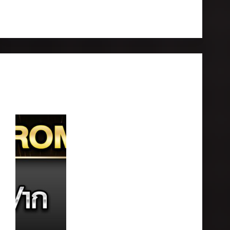
ฝากผ่านวอเลท สมัครสมาชิก เข้าสู่ระบบ ฝา…
ZEEGAME168
24 มีนาคม 2025
สล็อตPG
สล็อต ฝาก 10 รับ 100 ทำยอด 200