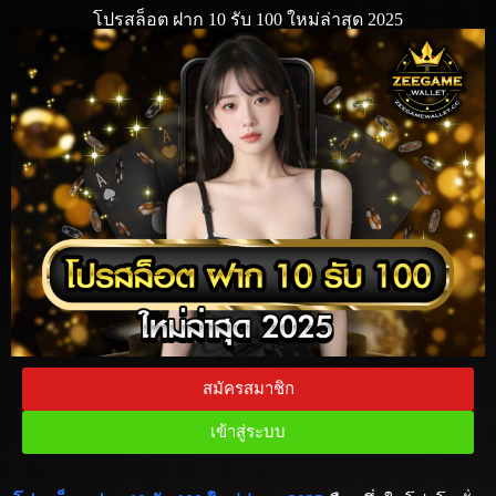
โปรสล็อต ฝาก 10 รับ 100 ใหม่ล่าสุด 2025
zeegame
เข้าสู่
ระบบ
เล่นง่าย
สมัคร
สมาชิก
ฟรี
รองรับ
ทุก
อุปกรณ์
ZEEGAME168
ทดลองเล่นPG
สมัครสมาชิก
SLOT มือถือ
เข้าสู่ระบบ
PGSLOT เว็บ
ตรง เข้าสู่
ระบบ พีจี