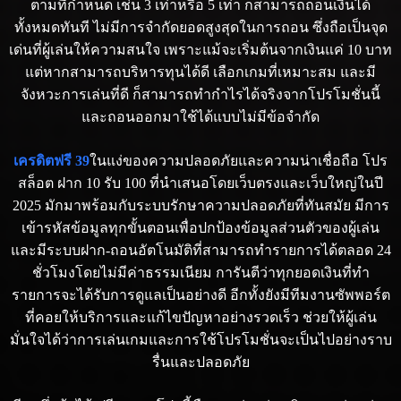
ตามที่กำหนด เช่น 3 เท่าหรือ 5 เท่า ก็สามารถถอนเงินได้
ทั้งหมดทันที ไม่มีการจำกัดยอดสูงสุดในการถอน ซึ่งถือเป็นจุด
เด่นที่ผู้เล่นให้ความสนใจ เพราะแม้จะเริ่มต้นจากเงินแค่ 10 บาท
แต่หากสามารถบริหารทุนได้ดี เลือกเกมที่เหมาะสม และมี
จังหวะการเล่นที่ดี ก็สามารถทำกำไรได้จริงจากโปรโมชั่นนี้
และถอนออกมาใช้ได้แบบไม่มีข้อจำกัด
เครดิตฟรี 39
ในแง่ของความปลอดภัยและความน่าเชื่อถือ โปร
สล็อต ฝาก 10 รับ 100 ที่นำเสนอโดยเว็บตรงและเว็บใหญ่ในปี
2025 มักมาพร้อมกับระบบรักษาความปลอดภัยที่ทันสมัย มีการ
เข้ารหัสข้อมูลทุกขั้นตอนเพื่อปกป้องข้อมูลส่วนตัวของผู้เล่น
และมีระบบฝาก-ถอนอัตโนมัติที่สามารถทำรายการได้ตลอด 24
ชั่วโมงโดยไม่มีค่าธรรมเนียม การันตีว่าทุกยอดเงินที่ทำ
รายการจะได้รับการดูแลเป็นอย่างดี อีกทั้งยังมีทีมงานซัพพอร์ต
ที่คอยให้บริการและแก้ไขปัญหาอย่างรวดเร็ว ช่วยให้ผู้เล่น
มั่นใจได้ว่าการเล่นเกมและการใช้โปรโมชั่นจะเป็นไปอย่างราบ
รื่นและปลอดภัย