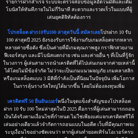
สู่ระบบ สมัคร
รายการฝากสำเร็จ ระบบจะตรวจสอบข้อมูลอัตโนมัติและเติม
สมาชิก ฝาก-ถอน
โบนัสให้ทันทีภายในไม่กี่วินาที สะดวกและรวดเร็วในแบบที่ผู้
wallet โปรโมชั่น
เล่นยุคดิจิทัลต้องการ
ติดต่อ
โปรสล็อต ฝาก10รับ100 ล่าสุดวันนี้ สมัครเลย
โปรฝาก 10 รับ
สมัคร
100 ล่าสุดปี 2025 ยังรองรับการใช้งานกับเกมสล็อตจากหลาก
สล็อตPG ที่
หลายค่ายชื่อดัง ซึ่งเป็นค่ายที่มีเกมคุณภาพสูง กราฟิกสวยงาม
ZEEGAME168
ฟีเจอร์สนุก และมีโบนัสแตกง่าย เช่น และค่ายอื่น ๆ ที่เป็นที่รู้จัก
เว็บตรง ไม่มี
ในวงการ ผู้เล่นสามารถนำเครดิตที่ได้ไปเล่นเกมจากค่ายเหล่านี้
ขั้นต่ํา แตกง่าย
ได้โดยไม่มีข้อจำกัด ไม่ว่าจะเป็นเกมแนวผจญภัย เกมคลาสสิก
PG ทรูวอลเลท
หรือเกมสล็อตแบบ 3 มิติที่กำลังเป็นที่นิยมในปัจจุบัน เพิ่มโอกาส
(true wallet)
ในการลุ้นรางวัลใหญ่ได้มากขึ้น โดยไม่ต้องลงทุนเพิ่ม
เกี่ยว
กับ
เครดิตฟรี 50 ยืนยันเบอร์
หนึ่งในจุดแข็งสำคัญของโปรสล็อต
เรา
ฝาก 10 รับ 100 ใหม่ล่าสุดในปี 2025 คือการที่ผู้เล่นสามารถถอน
โปรโมชั่นยอด
เงินได้จริงตามเงื่อนไขที่กำหนด ไม่ใช่เพียงแค่แจกเครดิตฟรีให้
นิยม
เล่นอย่างเดียวแล้วจำกัดการถอนแบบในอดีต เว็บที่มีคุณภาพจะ
ZEEGAME168
ระบุเงื่อนไขอย่างชัดเจนว่า หากผู้เล่นทำยอดเทิร์นโอเวอร์ครบ