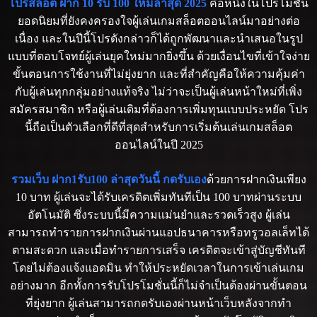
โปรสล็อต ฝาก 10 รับ 100 ใหม่ล่าสุด 2025
คือหนึ่งในโปรโมชั่น
สล็อต AUTO
ยอดนิยมที่ยังคงครองใจผู้เล่นเกมสล็อตออนไลน์มาอย่างต่อ
ZEEGAME168
เนื่อง และในปีนี้โปรดังกล่าวก็ได้ถูกพัฒนาและนำเสนอในรูป
เว็บ สล็อต ฝาก
แบบที่ตอบโจทย์ผู้เล่นยุคใหม่มากยิ่งขึ้น ด้วยเงื่อนไขที่เข้าใจง่าย
ถอน true wallet
ขั้นตอนการใช้งานที่ไม่ยุ่งยาก และที่สำคัญคือให้ความคุ้มค่า
เว็บ ตรง ปั่น
กับผู้เล่นทุกกลุ่มอย่างแท้จริง ไม่ว่าจะเป็นผู้เล่นหน้าใหม่ที่เพิ่ง
สล็อต168
สมัครสมาชิก หรือผู้เล่นเดิมที่ต้องการเพิ่มทุนแบบประหยัด โปร
นี้ถือเป็นตัวเลือกที่ดีที่สุดสำหรับการเริ่มต้นเล่นเกมสล็อต
ZEEGAME168.COM
เว็บสล็อตPG เว็บตรง
ออนไลน์ในปี 2025
ฝาก 10รับ100 ล่าสุด
รวมเว็บ ฝาก1รับ100 ล่าสุดวันนี้ กดรับเอง
ด้วยการฝากเงินเพียง
ระบบ AUTO 2025
10 บาท ผู้เล่นจะได้รับเครดิตเพิ่มทันทีเป็น 100 บาทผ่านระบบ
ZEEGAME168ทาง
อัตโนมัติ ซึ่งระบบนี้มีความแม่นยำและรวดเร็วสูง ผู้เล่น
เข้า สล็อต PG เข้า
สามารถทำรายการฝากเงินผ่านแอปธนาคารหรือทรูวอลเล็ทได้
สู่ระบบ สมัคร
ตามสะดวก และเมื่อทำรายการเสร็จ เครดิตจะเข้าสู่บัญชีทันที
สมาชิก ฝาก-ถอน
โดยไม่ต้องแจ้งแอดมิน ทำให้ประหยัดเวลาในการเข้าเล่นเกม
wallet โปรโมชั่น
อย่างมาก อีกทั้งการรับโปรโมชั่นนี้ก็ไม่จำเป็นต้องผ่านขั้นตอน
ZEEGAME168เข้า
ที่ยุ่งยาก ผู้เล่นสามารถกดรับเองผ่านหน้าเว็บหลังจากทำ