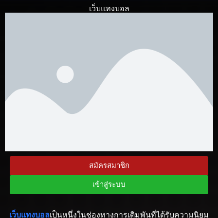
เว็บแทงบอล
zeegame
เข้าสู่
ระบบ
เล่นง่าย
สมัคร
สมาชิก
ฟรี
รองรับ
ทุก
อุปกรณ์
ZEEGAME168
สมัครสมาชิก
ทดลองเล่นPG
SLOT มือถือ
เข้าสู่ระบบ
PGSLOT เว็บ
ตรง เข้าสู่
เว็บแทงบอล
เป็นหนึ่งในช่องทางการเดิมพันที่ได้รับความนิยม
ระบบ พีจี