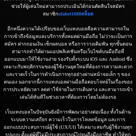
ช่วยให้ผู้เล่นใหม่สามารถประเมินได้ก่อนตัดสินใจสมัคร
สมาชิก
ufabet1688สล็อต
อีกหนึ่งความได้เปรียบของเว็บแทงบอลคือความสามารถใน
การเข้าถึงข้อมูลและบริการทั้งหมดผ่านมือถือ ไม่ว่าจะเป็นการ
สมัคร ฝากถอนเงิน เช็กผลบอล หรือการวางเดิมพัน ทุกขั้นตอน
สามารถทำได้ผ่านแอปพลิเคชันหรือเว็บไซต์บนมือถือที่
ออกแบบมาให้ใช้งานง่าย รองรับทั้งระบบ iOS และ Android ซึ่ง
เหมาะกับพฤติกรรมของผู้ใช้งานยุคใหม่ที่ต้องการความสะดวก
และรวดเร็วในการดำเนินการทุกอย่างผ่านหน้าจอเล็ก ๆ ของ
ตนเอง นอกจากนี้การแทงบอลผ่านมือถือตอบโจทย์ในเรื่องของ
การประหยัดเวลา ลดค่าใช้จ่ายในการเดินทาง และสามารถเข้า
เล่นได้ทันทีในช่วงเวลาที่ต้องการโดยไม่ต้องรอ
เว็บแทงบอลในปัจจุบันยังมีการพัฒนาอย่างต่อเนื่อง ทั้งในด้าน
ระบบความเสถียร ความเร็วในการโหลดข้อมูล และการ
ออกแบบประสบการณ์ผู้ใช้ (UX/UI) ให้เหมาะสมกับผู้ใช้งานทุก
รูปแบบ ตั้งแต่ผู้ที่ไม่มีประสบการณ์ไปจนถึงมืออาชีพ ทำให้ทุก