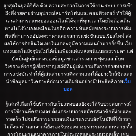
สูงสุดในยุคดิจิทัล ด้วยความสะดวกในการใช้งาน ระบบการเข้า
สล็อต AUTO
ถึงที่ง่ายดายผ่านอุปกรณ์สมาร์ทโฟนและคอมพิวเตอร์ ทำให้ผู้
ZEEGAME168
เล่นสามารถแทงบอลออนไลน์ได้ทุกที่ทุกเวลาโดยไม่ต้องเดิน
เว็บ สล็อต ฝาก
ทางไปโต๊ะบอลเหมือนในอดีต ความทันสมัยของระบบการเดิม
ถอน true wallet
พันที่สามารถอัปเดตราคาและผลการแข่งขันแบบเรียลไทม์ ส่ง
เว็บ ตรง ปั่น
ผลให้การตัดสินใจแทงในแต่ละคู่มีความแม่นยำมากยิ่งขึ้น เว็บ
สล็อต168
แทงบอลในปัจจุบันไม่ได้เป็นเพียงแค่แหล่งพนันบอลธรรมดา แต่
ZEEGAME168.COM
ยังเป็นศูนย์กลางของข้อมูลข่าวสารวงการฟุตบอล มีบท
เว็บสล็อตPG เว็บตรง
วิเคราะห์จากผู้เชี่ยวชาญ สถิติทีมผู้เล่น รวมถึงการถ่ายทอดสด
ฝาก 10รับ100 ล่าสุด
การแข่งขัน ทำให้ผู้เล่นสามารถติดตามเกมได้อย่างใกล้ชิดและ
ระบบ AUTO 2025
นำข้อมูลมาวิเคราะห์ก่อนวางเดิมพันอย่างมีประสิทธิภาพ
เว็บ
ZEEGAME168ทาง
บอล
เข้า สล็อต PG เข้า
สู่ระบบ สมัคร
ผู้เล่นที่เลือกใช้บริการกับเว็บแทงบอลยังจะได้รับประสบการณ์
สมาชิก ฝาก-ถอน
การใช้งานที่ครบวงจร ตั้งแต่ระบบการสมัครสมาชิกที่ง่ายและ
wallet โปรโมชั่น
รวดเร็ว ไปจนถึงการฝากถอนเงินผ่านระบบอัตโนมัติที่ใช้เวลา
ไม่ถึงนาที นอกจากนี้ยังรองรับช่องทางธุรกรรมหลากหลาย ทั้ง
ZEEGAME168เข้า
การโอนผ่านธนาคารภายในประเทศและระบบวอลเล็ท เช่น