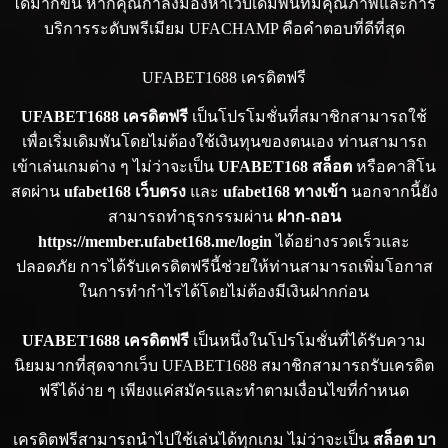
ได้มากขึ้น หากคุณกำลังมองหาเว็บเดิมพันที่มีคุณภาพและการ
บริการระดับพรีเมียม UFACHAMP คือคำตอบที่ดีที่สุด
UFABET1688 เครดิตฟรี
UFABET1688 เครดิตฟรี
เป็นโปรโมชั่นที่สมาชิกสามารถใช้
เพื่อเริ่มเดิมพันโดยไม่ต้องใช้เงินทุนของตนเอง ท่านสามารถ
เข้าเล่นเกมต่าง ๆ ไม่ว่าจะเป็น
UFABET168 สล็อต
หรือคาสิโน
สดผ่าน
ufabet168 เว็บตรง
และ
ufabet168 ทางเข้า
นอกจากนี้ยัง
สามารถทำธุรกรรมผ่าน
ฝาก-ถอน
https://member.ufabet168.me/login
ได้อย่างรวดเร็วและ
ปลอดภัย การได้รับเครดิตฟรีนี้ช่วยให้ท่านสามารถเพิ่มโอกาส
ในการทำกำไรได้โดยไม่ต้องมีเงินฝากก่อน
UFABET1688 เครดิตฟรี
เป็นหนึ่งในโปรโมชั่นที่ได้รับความ
นิยมมากที่สุดจากเว็บ UFABET1688 สมาชิกสามารถรับเครดิต
ฟรีได้ง่าย ๆ เพียงแค่สมัครและทำตามเงื่อนไขที่กำหนด
เครดิตฟรีสามารถนำไปใช้เล่นได้ทุกเกม ไม่ว่าจะเป็น
สล็อต บา