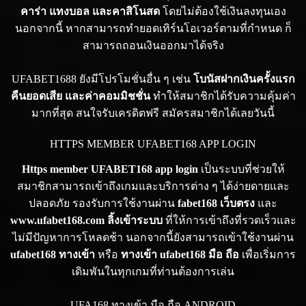
คาร่า แทงบอล และคาสิโนสด
โดยไม่ต้องใช้เงินลงทุนเอง
นอกจากนี้ หากสามารถทำยอดเทิร์นโอเวอร์ตามที่กำหนด ก็
สามารถถอนเงินออกมาได้จริง
UFABET1688 ยังมีโปรโมชั่นอื่น ๆ เช่น
โบนัสฝากเงินครั้งแรก
คืนยอดเสีย และค่าคอมมิชชั่น
ทำให้สมาชิกได้รับความคุ้มค่า
มากที่สุด สนใจรับเครดิตฟรี สมัครสมาชิกได้เลยวันนี้
HTTPS MEMBER UFABET168 APP LOGIN
Https member UFABET168 app login
เป็นระบบที่ช่วยให้
สมาชิกสามารถเข้าถึงเกมและบริการต่าง ๆ ได้ง่ายดายและ
ปลอดภัย รองรับการใช้งานผ่าน
fabet168 เว็บตรง
และ
www.ufabet168.com
ลิ้งเข้าระบบ
ที่ให้การเข้าถึงที่รวดเร็วและ
ไม่มีปัญหาการโหลดช้า นอกจากนี้ยังสามารถเข้าใช้งานผ่าน
ufabet168 ทางเข้า
หรือ
ทางเข้า ufabet168 มือ ถือ
เพื่อเริ่มการ
เดิมพันในทุกเกมที่ท่านต้องการเล่น
UFA168 ทางเข้า มือ ถือ ANDROID