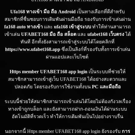
Ufa168 ทางเข้า มือ ถือ Android
เป็นทางเลือกที่ดีสำหรับ
สมาชิกที่ชื่นชอบการเดิมพันผ่านมือถือ รองรับการเข้าเล่นผ่าน
fa168 auto ทางเข้า
และ
ufa168 เข้าสู่ระบบ
ทำให้ท่านสามารถ
เข้าเล่น
UFABET168 มือ ถือ สล็อต
และ
ufabet168 เว็บตรง
ได้
ทันที อีกทั้งยังสามารถเข้าสู่ระบบได้โดยคลิกที่
https://www.ufabet168.app
ซึ่งเป็นลิงก์ที่รองรับทั้งการเข้าเล่น
ผ่านแอปและเว็บไซต์
Https member UFABET168 app login
เป็นระบบที่ช่วยให้
สมาชิกสามารถเข้าสู่เว็บ UFABET168 ได้อย่างสะดวกและ
ปลอดภัย โดยรองรับการใช้งานทั้งบน
PC และมือถือ
ระบบนี้ช่วยให้สมาชิกสามารถเข้าเล่นได้โดยไม่ต้องกังวลเรื่อง
ทางเข้าถูกบล็อก และยังสามารถฝาก-ถอนเงินได้ผ่านระบบ
อัตโนมัติที่รวดเร็ว ทำให้การเดิมพันเป็นไปอย่างราบรื่น
นอกจากนี้ Https member UFABET168 app login ยังรองรับ
การ