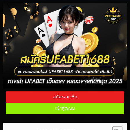
zeegame
เข้าสู่
ระบบ
เล่นง่าย
สมัคร
สมาชิก
ฟรี
รองรับ
ทุก
อุปกรณ์
ZEEGAME168
สมัครสมาชิก
ทดลองเล่นPG
SLOT มือถือ
เข้าสู่ระบบ
PGSLOT เว็บ
ตรง เข้าสู่
ระบบ พีจี
Table of Contents