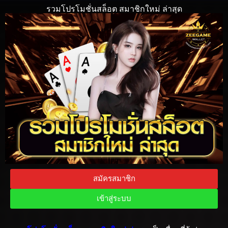
รวมโปรโมชั่นสล็อต สมาชิกใหม่ ล่าสุด
zeegame
เข้าสู่
ระบบ
เล่นง่าย
สมัคร
สมาชิก
ฟรี
รองรับ
ทุก
อุปกรณ์
ZEEGAME168
ทดลองเล่นPG
สมัครสมาชิก
SLOT มือถือ
เข้าสู่ระบบ
PGSLOT เว็บ
ตรง เข้าสู่
ระบบ พีจี