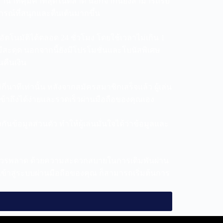
น้ำที่คุ้มค่าที่สุดในตลาด นอกจากนี้ยังสามารถรับ
์ที่สนุกและตื่นเต้นมากขึ้น
ัตโนมัติได้ตลอด 24 ชั่วโมง โดยใช้เวลาไม่เกิน 1
ีสะดุด นอกจากนี้ยังมีโปรโมชั่นและโบนัสพิเศษ
นคืนเงิน
่กี่นาทีเท่านั้น หลังจากสมัครสมาชิกเสร็จแล้ว ผู้เล่น
ข้าถึงได้ง่ายและรวดเร็วผ่านมือถือของคุณเอง
อมูลส่วนตัว ทำให้ผู้เล่นมั่นใจได้ว่าข้อมูลและ
ม่ควรพลาด ด้วยความสะดวกสบายในการเดิมพันผ่าน
ข้าสู่ระบบผ่านมือถือของคุณ ก็สามารถเริ่มต้นการ