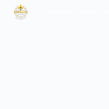
ZEEGAME168
ทดลองเล่น
โปร