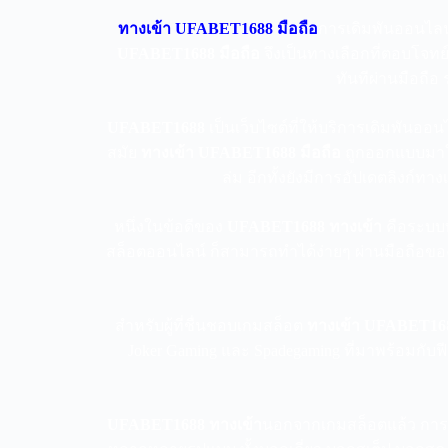
ทางเข้า UFABET1688 มือถือ
การเดิมพันออนไลน
UFABET1688 มือถือ
จึงเป็นทางเลือกที่ตอบโจทย์
ทันทีผ่านมือถือ
UFABET1688
เป็นเว็บไซต์ที่ให้บริการเดิมพัน
สมัย
ทางเข้า UFABET1688 มือถือ
ถูกออกแบบมาให้
ล่ม อีกทั้งยังมีการอัปเดตลิงก์ทา
หนึ่งในข้อดีของ
UFABET1688 ทางเข้า
คือระบบท
สล็อตออนไลน์ ก็สามารถทำได้ง่ายๆ ผ่านมือถือของ
สำหรับผู้ที่ชื่นชอบเกมสล็อต
ทางเข้า UFABET16
Joker Gaming และ Spadegaming ที่มาพร้อมกับฟีเ
UFABET1688 ทางเข้า
นอกจากเกมสล็อตแล้ว กา