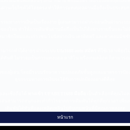
ะเดิมพันพิเศษอื่นๆ อีกมากมาย พร้อมอัตราต่อรองที่ดีที่สุดและค่า
่านเว็บไซต์ได้โดยตรง ทำให้การแทงบอลผ่านมือถือเป็นประสบการณ
รรมทางการเงินเป็นเรื่องง่าย ผู้เล่นสามารถฝาก-ถอนเงินผ่านระบบอ
งไทย ทำให้การเดิมพันผ่านมือถือเป็นไปได้อย่างราบรื่นและไม่ม
มาชิกใหม่และเก่า เช่น โบนัสฝากเงิน เครดิตฟรี และค่าคอมมิชชั
ามารถทำได้ง่ายๆ ผ่านระบบ
Ufa1688 auto สมัคร
ที่ใช้เวลาเพียงไม
นได้ทันที ไม่ว่าจะเป็นการแทงบอล คาสิโน หรือเกมสล็อต ก็สามารถเ
งผู้เล่น โดยมีระบบรักษาความปลอดภัยขั้นสูงและมาตรการป้องกันข้
ธุรกรรมทางการเงินจะได้รับการปกป้องอย่างดีที่สุด
ละเชื่อถือได้
ทางเข้า UFABET1688 มือถือ
เป็นตัวเลือกที่คุณไ
ู้เล่นสามารถสนุกและทำกำไรจากการเดิมพันได้ทุกที่ทุกเวลา เพียงเ
เดิมพันได้ทันทีและเพลิดเพลินไปกับเกมพนันที่มีคุณภาพสูงสุด
หน้าแรก