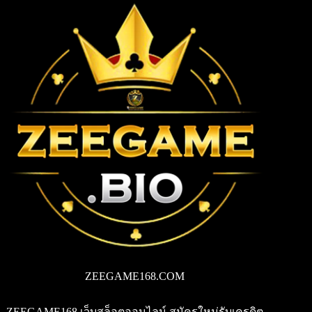
ZEEGAME168.COM
ZEEGAME168
เว็บสล็อตออนไลน์ สมัครใหม่รับเครดิต