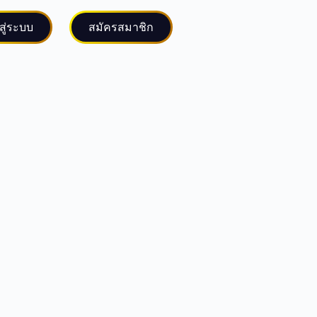
าสู่ระบบ
สมัครสมาชิก