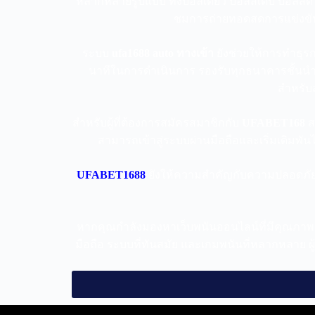
หลากหลายรูปแบบ ทั้งบอลเดี่ยว บอลสเต็ป บอลสด แล
ชมการถ่ายทอดสดการแข่งขันผ
ระบบ
ufa1688 auto ทางเข้า
ยังช่วยให้การทำธุรก
นาทีในการดำเนินการ รองรับทุกธนาคารชั้นนำขอ
สำหรับส
สำหรับผู้ที่ต้องการสมัครสมาชิกกับ
UFABET168
ส
สามารถเข้าสู่ระบบผ่านมือถือและเริ่มเดิมพั
UFABET1688
ยังให้ความสำคัญกับความปลอดภัยขอ
หากคุณกำลังมองหาเว็บพนันออนไลน์ที่มีคุณภาพแ
มือถือ ระบบที่ทันสมัย และเกมพนันที่หลากหลาย ผ