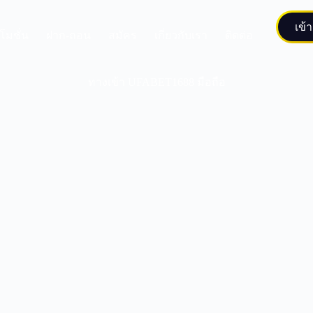
เข้
โมชั่น
ฝาก-ถอน
สมัคร
เกี่ยวกับเรา
ติดต่อ
ทางเข้า UFABET1688 มือถือ