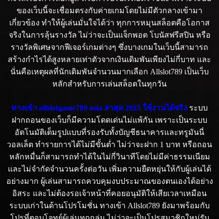
ของเว็บนี้จะเชื่อมตรงกับค่ายเกมโดยไม่มีตัวกลางเข้ามา
เกี่ยวข้อง ทำให้ผู้เล่นมั่นใจได้ว่า ทุกการหมุนสล็อตคือโอกาส
จริงในการลุ้นรางวัล ไม่ว่าจะเป็นแจ็กพอต โบนัสฟรีสปิน หรือ
รางวัลพิเศษจากฟีเจอร์เกมต่างๆ ซึ่งบางเกมในเว็บนี้สามารถ
สร้างกำไรได้สูงหลายเท่าตัวจากเงินเดิมพันเพียงไม่กี่บาท และ
นั่นคือเหตุผลที่นักเดิมพันจำนวนมากเลือก Allslot789 เป็นเว็บ
หลักสำหรับการเล่นสล็อตในทุกวัน
ทางเข้า allslotgame789 asia ล่าสุด 2025 ใช้งานได้จริง
ระบบ
ฝากถอนของเว็บก็มีความโดดเด่นไม่แพ้กัน เพราะเป็นระบบ
อัตโนมัติเต็มรูปแบบที่รองรับทั้งบัญชีธนาคารและทรูมันนี่
วอลเล็ต ทำรายการได้ไม่มีขั้นต่ำ ไม่ว่าจะฝาก 1 บาท หรือถอน
หลักหมื่นก็สามารถทำได้ในไม่กี่วินาทีโดยไม่มีค่าธรรมเนียม
และไม่จำกัดจำนวนครั้งต่อวัน เพิ่มความยืดหยุ่นให้กับผู้เล่นได้
อย่างมาก ผู้เล่นสามารถควบคุมงบประมาณของตนเองได้อย่าง
อิสระ และไม่ต้องรอเจ้าหน้าที่คอยอนุมัติให้เสียเวลาเหมือน
ระบบเก่าในด้านโปรโมชั่น ทางเข้า Allslot789 ยังมาพร้อมกับ
โปรที่ตอบโจทย์ผู้เล่นทุกกลุ่ม ไม่ว่าจะเป็นโปรสมาชิกใหม่รับ