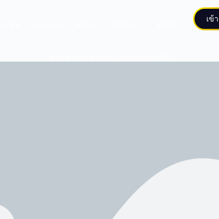
เข้
โมชั่น
ฝาก-ถอน
สมัคร
เกี่ยวกับเรา
ติดต่อ
ทางเข้าเล่น สล็อตxo ใหม่ล่าสุด 2025