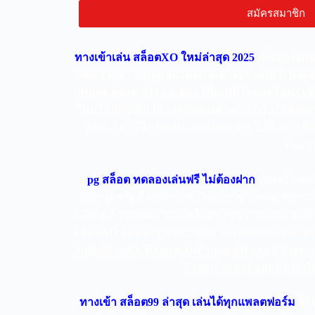
สมัครสมาชิก
ทางเข้าเล่น สล็อตXO ใหม่ล่าสุด 2025
เป็นคำที่เ
นิยมสูงสุดในหมู่ผู้เล่นไทยและต่างประเทศ ด้ว
เล่นเกมสล็อต XO อยู่เสมอ เพื่อเพิ่มโอกาสในการช
ใหม่ให้แก่ผู้เล่น เนื่องจากทางค่าย XO นั้นได้พ
พัฒนา ทำให้การเล่นเกมสล็อต XO ในปี 2025 นี้มี
ใหม่ๆ 
pg สล็อต ทดลองเล่นฟรี ไม่ต้องฝาก
ทางเข้าเล่น 
เอเย่นต์หรือมีตัวกลาง ทำให้การเข้าเล่นสะดว
เงินนั้นมีการพัฒนาระบบใหม่ๆ เช่น การฝากถอนผ่า
สล็อตXO ใหม่ล่าสุด 2025 ยังมาพร้อมกับการออกแบบ
Android รวมไปถึงการเล่นผ่านคอมพิวเตอร์ ด้วยการ
ที่รวดเร็วและปลอดภัย ทำให้
ทางเข้า สล็อต99 ล่าสุด เล่นได้ทุกแพลตฟอร์ม
สำห