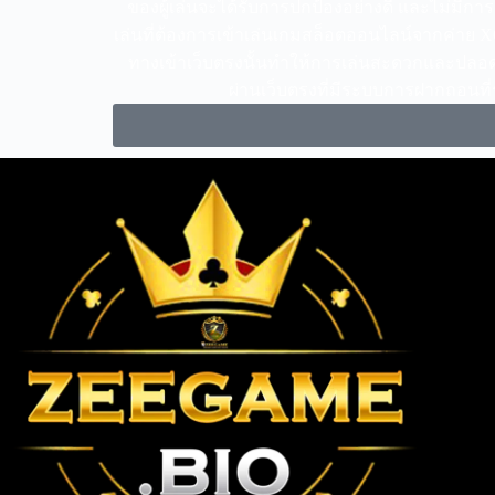
ของผู้เล่นจะได้รับการปกป้องอย่างดี และไม่มีการ
เล่นที่ต้องการเข้าเล่นเกมสล็อตออนไลน์จากค่าย X
ทางเข้าเว็บตรงนั้นทำให้การเล่นสะดวกและปลอดภั
ผ่านเว็บตรงที่มีระบบการฝากถอนที