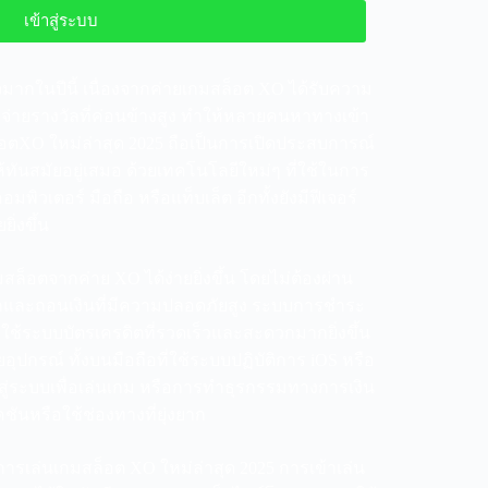
เข้าสู่ระบบ
มากในปีนี้ เนื่องจากค่ายเกมสล็อต XO ได้รับความ
่ายรางวัลที่ค่อนข้างสูง ทำให้หลายคนหาทางเข้า
ล็อตXO ใหม่ล่าสุด 2025 ถือเป็นการเปิดประสบการณ์
้ทันสมัยอยู่เสมอ ด้วยเทคโนโลยีใหม่ๆ ที่ใช้ในการ
วเตอร์ มือถือ หรือแท็บเล็ต อีกทั้งยังมีฟีเจอร์
ิ่งขึ้น
กมสล็อตจากค่าย XO ได้ง่ายยิ่งขึ้น โดยไม่ต้องผ่าน
ากและถอนเงินที่มีความปลอดภัยสูง ระบบการชำระ
ใช้ระบบบัตรเครดิตที่รวดเร็วและสะดวกมากยิ่งขึ้น
ปกรณ์ ทั้งบนมือถือที่ใช้ระบบปฏิบัติการ iOS หรือ
าสู่ระบบเพื่อเล่นเกม หรือการทำธุรกรรมทางการเงิน
ชันหรือใช้ช่องทางที่ยุ่งยาก
เล่นเกมสล็อต XO ใหม่ล่าสุด 2025 การเข้าเล่น