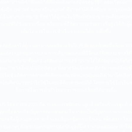
สุด ผู้เล่นสามารถเข้าถึงเกมได้ทันทีหลังจากสมัครสมาชิก และเริ่มต้
การใช้บริการผ่านตัวแทนหรือเอเย่นต์ ที่อาจทำให้เกิดปัญหาการถอ
ต่างๆ มากมาย ซึ่งทำให้ผู้เล่นไม่รู้สึกเบื่อหน่าย การเลือกเกมสล
เกมที่ได้รับความนิยม หรือเกมที่มีอัตราการจ่ายรางวัลสูงให้กับผู้เ
เพิ่มโอกาสในการทำเงินจากเกมได้มากยิ่งขึ้น
ยยังทำให้ผู้เล่นสามารถเพลิดเพลินไปกับฟีเจอร์พิเศษที่สล็อต XO มีใ
ในแต่ละรอบของการเล่น การเลือกเล่นเกมที่มีฟีเจอร์พิเศษจะช่วยใ
นุกและน่าตื่นเต้น แต่ยังสามารถสร้างรายได้ให้กับผู้เล่นได้จริงๆ 
างวัลใหญ่นั้นมีอยู่เสมอ ทั้งรางวัลแจ็คพ็อตที่สามารถเปลี่ยนชีวิตผ
โมชั่นที่หลากหลายเพื่อดึงดูดและตอบแทนผู้เล่นที่เข้ามาใช้บริการ
ฟรีสปินที่สามารถนำไปใช้ในเกมที่ต้องการเล่นได้ โดยการใช้โปรโมชั่
โอกาสในการทำกำไรจากการเล่นสล็อตได้มากขึ้น
O ใหม่ล่าสุด 2025 คือ ระบบการสนับสนุนลูกค้าหรือบริการลูกค้าที่
กเมื่อหากเกิดปัญหาขณะเล่นเกม ไม่ว่าจะเป็นปัญหาการฝาก-ถอน 
เหลือผู้เล่นอย่างรวดเร็วและมืออาชีพการเข้าเล่น สล็อตXO ใหม่ล่า
มต่างๆ ด้วยระบบการเข้ารหัสข้อมูลที่มีความปลอดภัยสูง ทำให้ผู้