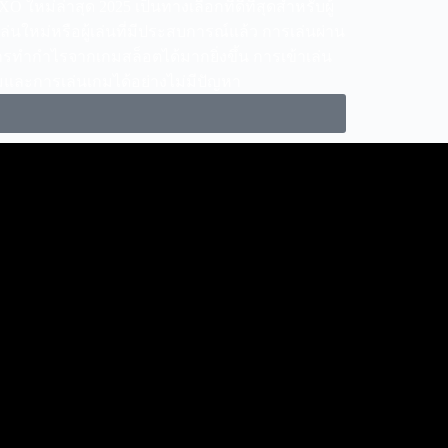
หม่ล่าสุด 2025 เป็นทางเลือกที่ดีที่สุดสำหรับผู้
นใหม่หรือผู้เล่นที่มีประสบการณ์แล้ว การเล่นผ่าน
ารทำกำไรจากเกมสล็อตได้มากยิ่งขึ้น การเข้าเล่น
มและการเล่นเกมได้อย่างไม่มีปัญหา