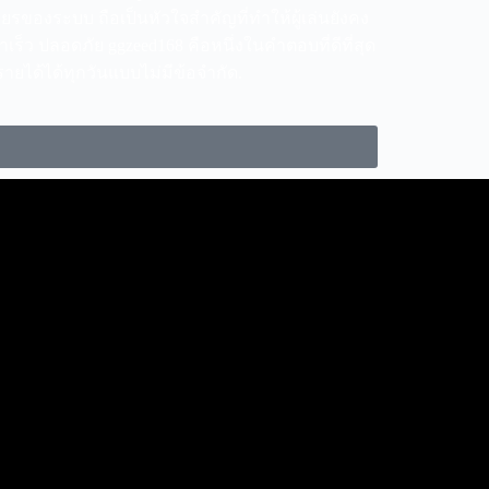
ของระบบ ถือเป็นหัวใจสำคัญที่ทำให้ผู้เล่นยังคง
าเร็ว ปลอดภัย ggzeed168 คือหนึ่งในคำตอบที่ดีที่สุด
รายได้ได้ทุกวันแบบไม่มีข้อจำกัด.