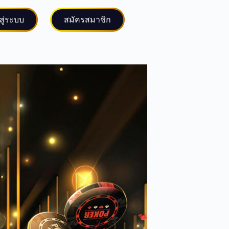
าสู่ระบบ
สมัครสมาชิก