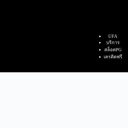
UFA
บริการ
สล็อตPG
เครดิตฟรี