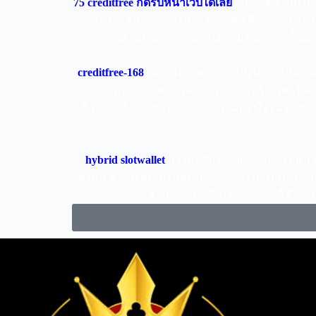
75 creditfree กดรับหน้าเว็บได้เลย
เว็บไซต์ที่ให้บร
การเข้าเล่น และการบริการลูกค้า ซึ่งทำให้ประสบ
เครดิต และถอนเงินได้ด้วยตัวเองทุกขั้
creditfree-168
แม้ว่าเครดิตฟรีจะเป็นโอกาสที่ดี แต่
ในการเล่นและควบคุมงบประมาณหรือเวลาในการเล
ศึกษากลไกของเกม และฝึกความเข้าใจในระบบการเ
hybrid slotwallet
การกดรับ creditfree 168 ได้หน้
ลงทุน หรือผู้เล่นเก่าที่ต้องการทุนเสริมแบบไม่ต้อง
สามารถเกิดขึ้นได้จริง และนี่คือเ