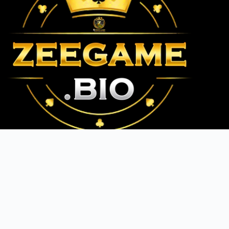
ZEEGAME168.COM
ZEEGAME168
เว็บสล็อตออนไลน์ สมัครใหม่รับเครดิต
ฟรี50 ไม่ต้องฝาก ไม่ต้องแชร์ ถอนได้ไม่จำกัด สล็อตแตก
ง่าย สล็อตวอเลท สล็อตเว็บตรง true wallet ฝาก-ถอน ด้วย
ระบบออโต้