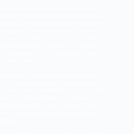
ื่อมีโปรโมชั่นสุดคุ้มที่ช่วยให้ผู้เล่นสามารถเข้า
ด้หน้าเว็บ” ซึ่งเป็นการยืนยันว่าเครดิตฟรีสามารถ
่านหน้าเว็บไซต์โดยตรงนั้น ถือเป็นหนึ่งในกลยุทธ์ที่
ป๋าเพิ่มสิ่งที่ทำให้การกดรับเครดิตฟรีจากเว็บอย่าง
 ผู้เล่นสามารถเข้าหน้าเว็บไซต์ เลือกโปรโมชั่นที่
ที่ชื่นชอบความสะดวก รวดเร็ว และสามารถเริ่มเล่น
นเสมอไป เครดิตเหล่านี้อาจมาในรูปแบบของเครดิตฟรี
รือเทศกาลพิเศษต่าง ๆ
เล่นมีอิสระในการเลือกรับโปรโมชั่นที่เหมาะสมกับ
อเวอร์ หรือยอดถอนขั้นต่ำ การเปิดเผยข้อมูลอย่าง
งจะสามารถถอนเงินจากเครดิตฟรีได้จริง ความโปร่งใสนี้
ยังเป็นโอกาสที่ดีในการฝึกฝนทักษะ และเรียนรู้ระบบ
ฟรีโดยไม่ต้องใช้เงินของตนเองนั้นเป็นเหมือนสนาม
ยบเทียบความแตกต่างของฟีเจอร์ การจ่ายรางวัล และ
็มรูปแบบ